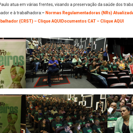
ulo atua em várias frentes, visando a preservação da saúde dos trab
hador e à trabalhadora:
–
Normas Regulamentadoras (NRs) Atualizada
balhador (CRST) – Clique AQUI
Documentos CAT – Clique AQUI