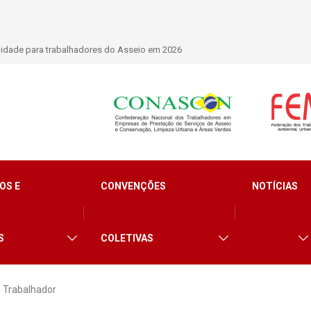
 marca presença em conferência internacional que debate os desafios do s
ça
OS E
CONVENÇÕES
NOTÍCIAS
S
COLETIVAS
 Trabalhador