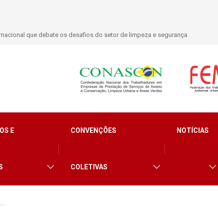
nacional que debate os desafios do setor de limpeza e segurança
OS E
CONVENÇÕES
NOTÍCIAS
S
COLETIVAS
a…