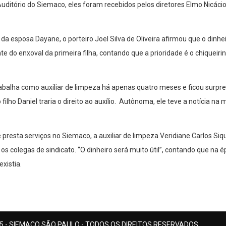
ditório do Siemaco, eles foram recebidos pelos diretores Elmo Nicácio
da esposa Dayane, o porteiro Joel Silva de Oliveira afirmou que o dinhe
te do enxoval da primeira filha, contando que a prioridade é o chiqueirin
rabalha como auxiliar de limpeza há apenas quatro meses e ficou surpre
ilho Daniel traria o direito ao auxílio. Autônoma, ele teve a notícia na 
 presta serviços no Siemaco, a auxiliar de limpeza Veridiane Carlos Siq
 os colegas de sindicato. “O dinheiro será muito útil”, contando que na 
existia.
5 - SIEMACO SÃO PAULO - TODOS OS DIREITOS RESERVADOS