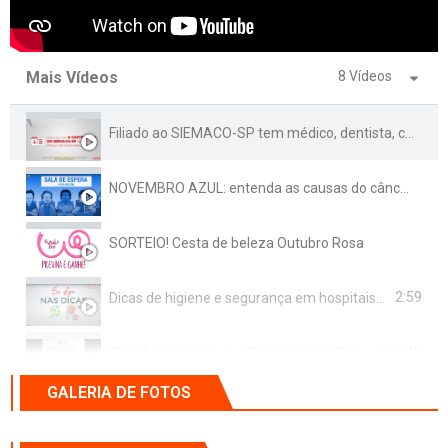
Mais Vídeos
8 Vídeos
Filiado ao SIEMACO-SP tem médico, dentista, colônia de férias e vários outros benefícios exclusivos!
NOVEMBRO AZUL: entenda as causas do câncer de próstata, afaste o preconceito e previna-se!
SORTEIO! Cesta de beleza Outubro Rosa
2:59
Dicas de higiene e segurança em hospitais e centros de saúde para profissionais do Asseio
2:42:48
SIEMACO São Paulo | Os desafios LGBTQIA+ no mercado de trabalho
GALERIA DE FOTOS
3:31
MP 936: saiba mais sobre o Benefício Emergencial aos trabalhadores e quem tem direito a ele