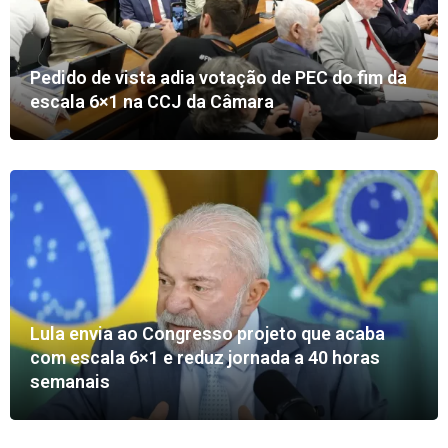
Pedido de vista adia votação de PEC do fim da
escala 6×1 na CCJ da Câmara
Lula envia ao Congresso projeto que acaba
com escala 6×1 e reduz jornada a 40 horas
semanais