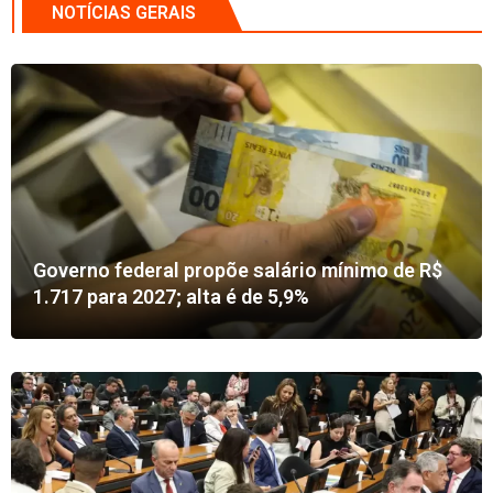
NOTÍCIAS GERAIS
2:28
Trabalho sindical do SIEMACO-SP é explicado pelo especialista Toni Ketendjian
Dia Internacional da Mulher: NO SIEMACO-SP, A LUTA PELO DIRETO DAS MULHERES É TODO DIA!
Governo federal propõe salário mínimo de R$
1.717 para 2027; alta é de 5,9%