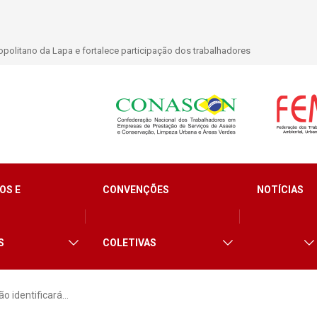
politano da Lapa e fortalece participação dos trabalhadores
OS E
CONVENÇÕES
NOTÍCIAS
S
COLETIVAS
ão identificará…