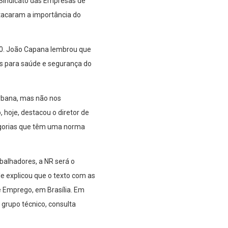
 (Sindicato das Empresas de
stacaram a importância do
10. João Capana lembrou que
as para saúde e segurança do
Urbana, mas não nos
hoje, destacou o diretor de
egorias que têm uma norma
balhadores, a NR será o
le explicou que o texto com as
e Emprego, em Brasília. Em
 grupo técnico, consulta