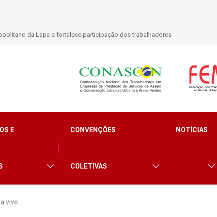
politano da Lapa e fortalece participação dos trabalhadores
OS E
CONVENÇÕES
NOTÍCIAS
S
COLETIVAS
a vive…