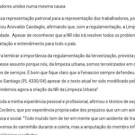
lhadores unidos numa mesma causa
ssa representação patronal para a representação dos trabalhadores, 
ou Ariovaldo Caodaglio, afirmando que, com a regulamentação, a Limp
ade. Apesar de reconhecer que a NR não irá resolver todos os problem
tação e entendimento para todo o país.
a lembrar a importância da regulamentação da terceirização, prevista p
nesse assunto porque nós, da limpeza urbana, somos terceirizados em q
es de serviços. É bom que fique claro que a Fenascon sempre defendeu
o Santiago (PL 4330/04) apesar de o texto atual ter sido modificado pel
endemos agora a criação da NR da Limpeza Urbana”.
da a minha experiência pessoal e profissional, afirmou o técnico de s
ordeiro, que por experiência própria sabe dos prejuízos que um um aci
mica e social. “Todo mundo tem de ter em mente que um acidente de trab
rensa do caminhão durante a coleta, mas a amputação do membro infer