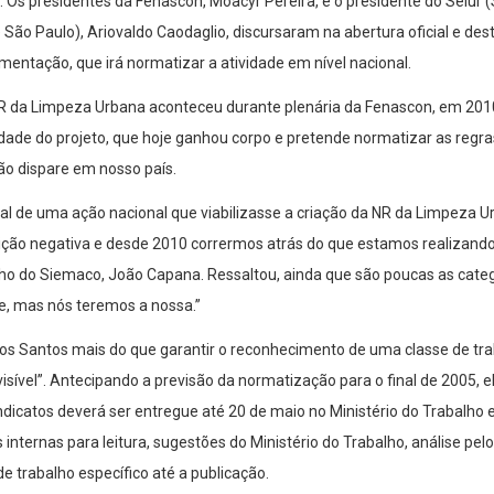
. Os presidentes da Fenascon, Moacyr Pereira, e o presidente do Selur
São Paulo), Ariovaldo Caodaglio, discursaram na abertura oficial e de
entação, que irá normatizar a atividade em nível nacional.
NR da Limpeza Urbana aconteceu durante plenária da Fenascon, em 20
idade do projeto, que hoje ganhou corpo e pretende normatizar as regr
ão dispare em nosso país.
al de uma ação nacional que viabilizasse a criação da NR da Limpeza 
ão negativa e desde 2010 corrermos atrás do que estamos realizando, 
ho do Siemaco, João Capana. Ressaltou, ainda que são poucas as cat
de, mas nós teremos a nossa.”
s Santos mais do que garantir o reconhecimento de uma classe de tra
isível”. Antecipando a previsão da normatização para o final de 2005, e
dicatos deverá ser entregue até 20 de maio no Ministério do Trabalho 
internas para leitura, sugestões do Ministério do Trabalho, análise pelo
de trabalho específico até a publicação.