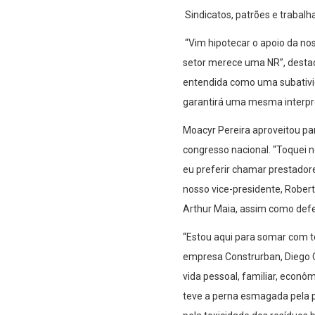
Sindicatos, patrões e traba
“Vim hipotecar o apoio da no
setor merece uma NR”, destac
entendida como uma subativid
garantirá uma mesma interpre
Moacyr Pereira aproveitou par
congresso nacional. “Toquei 
eu preferir chamar prestador
nosso vice-presidente, Robert
Arthur Maia, assim como def
“Estou aqui para somar com to
empresa Construrban, Diego C
vida pessoal, familiar, econô
teve a perna esmagada pela p