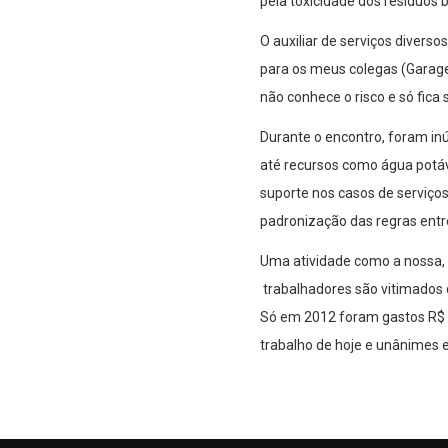
pela toxicidade dos resíduos b
O auxiliar de serviços diverso
para os meus colegas (Garage
não conhece o risco e só fic
Durante o encontro, foram inú
até recursos como água potáv
suporte nos casos de serviço
padronização das regras entre
Uma atividade como a nossa, 
trabalhadores são vitimados d
Só em 2012 foram gastos R$ 
trabalho de hoje e unânimes 