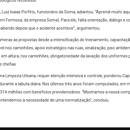
iológicos recolhidos.
s, Luiz Isaias Porfírio, funcionário da Soma, adiantou: “Aprendi muito aq
m Formosa, da empresa Soma). Para ele, falta orientação, diálogo e co
a sabendo depois que o acidente acontece”, argumentou.
meras as propostas desde a intensificação do treinamento, capacitação
el nos caminhões, apoio estratégico nas ruas, sinalização, piso antid
s em altura, nos caminhões, obrigatoriedade da lavação dos uniformes
 chefias.
na Limpeza Urbana, requer atenção intensiva e controle, ponderou Ca
urante a labuta diária. Nos últimos três anos foram computados, em m
314 milhões com benefícios previdenciários. “Mostramos a nossa comp
entendemos a necessidade de uma normatização”, concluiu.