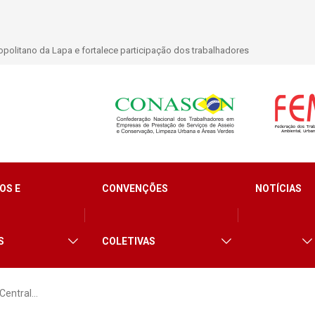
politano da Lapa e fortalece participação dos trabalhadores
OS E
CONVENÇÕES
NOTÍCIAS
S
COLETIVAS
Central…