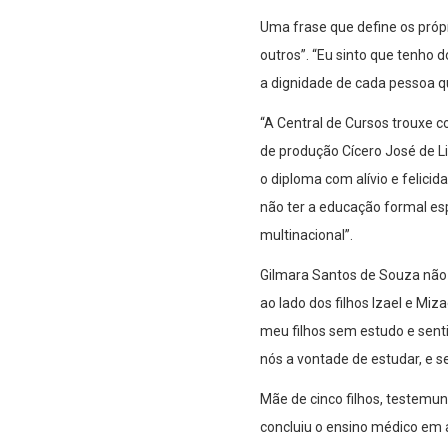
Uma frase que define os própr
outros”. “Eu sinto que tenho d
a dignidade de cada pessoa qu
“A Central de Cursos trouxe c
de produção Cícero José de L
o diploma com alívio e felici
não ter a educação formal es
multinacional”.
Gilmara Santos de Souza não 
ao lado dos filhos Izael e Miza
meu filhos sem estudo e senti
nós a vontade de estudar, e se
Mãe de cinco filhos, testemu
concluiu o ensino médico em a