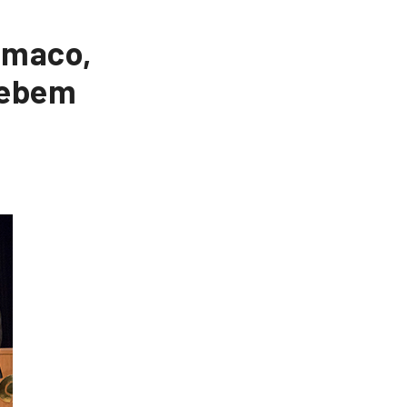
emaco,
cebem