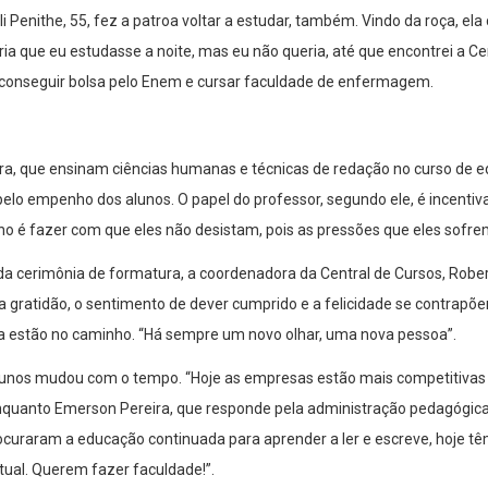
 Penithe, 55, fez a patroa voltar a estudar, também. Vindo da roça, ela
eria que eu estudasse a noite, mas eu não queria, até que encontrei a C
ém: conseguir bolsa pelo Enem e cursar faculdade de enfermagem.
ora, que ensinam ciências humanas e técnicas de redação no curso de 
elo empenho dos alunos. O papel do professor, segundo ele, é incentiv
ho é fazer com que eles não desistam, pois as pressões que eles sofre
a cerimônia de formatura, a coordenadora da Central de Cursos, Rober
a gratidão, o sentimento de dever cumprido e a felicidade se contrapõ
da estão no caminho. “Há sempre um novo olhar, uma nova pessoa”.
 alunos mudou com o tempo. “Hoje as empresas estão mais competitivas e
enquanto Emerson Pereira, que responde pela administração pedagógica
rocuraram a educação continuada para aprender a ler e escreve, hoje t
tual. Querem fazer faculdade!”.