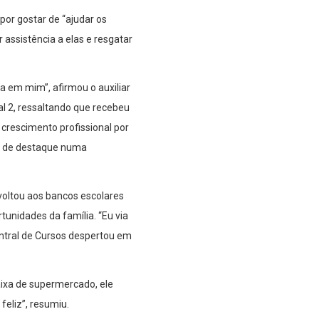
por gostar de “ajudar os
r assistência a elas e resgatar
a em mim”, afirmou o auxiliar
l 2, ressaltando que recebeu
crescimento profissional por
ar de destaque numa
voltou aos bancos escolares
rtunidades da família. “Eu via
entral de Cursos despertou em
ixa de supermercado, ele
feliz”, resumiu.