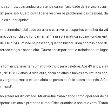
ios sonhos, pois Lindaura pretende cursar faculdade de Serviço Social, 
om para isso. Quero ouvir, lidar e resolver os problemas das pessoas, da
e eu puder ajudar”.
onhecimento, habilidade para ler e escrever e despertou o melhor da vid
ima, que concluiu o Fundamental 1 e já está matriculado no Fundamenta
dade. Ele ouviu um não no passado, quando buscou uma oportunidade de 
perada e agora sonha alto. “Quero ser importante e trabalhar num lug
é formanda, mas tem um motivo triplo para celebrar. Aos 49 anos, ela 
el, de 19 e 17 anos. A vida dura, cheia de altos e baixos tirou muitas opo
a vergonha, mas o estudo abriu as portas de felicidades para nós. A C
r mais!”.
nhou Izael ser diplomado. Atualmetne trabalhando como operador de ca
penas um ano e pretende cursar física quântica o ano que vem. “Estou 