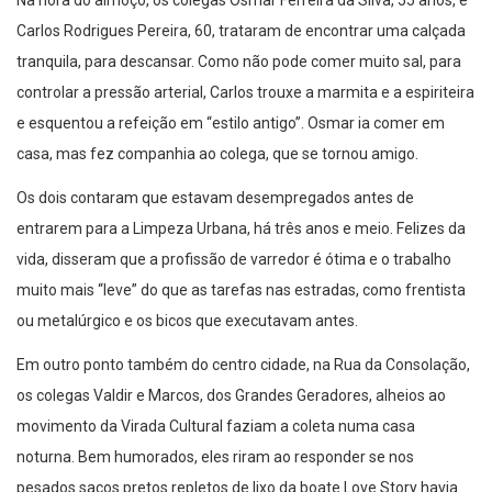
Na hora do almoço, os colegas Osmar Ferreira da Silva, 55 anos, e
Carlos Rodrigues Pereira, 60, trataram de encontrar uma calçada
tranquila, para descansar. Como não pode comer muito sal, para
controlar a pressão arterial, Carlos trouxe a marmita e a espiriteira
e esquentou a refeição em “estilo antigo”. Osmar ia comer em
casa, mas fez companhia ao colega, que se tornou amigo.
Os dois contaram que estavam desempregados antes de
entrarem para a Limpeza Urbana, há três anos e meio. Felizes da
vida, disseram que a profissão de varredor é ótima e o trabalho
muito mais “leve” do que as tarefas nas estradas, como frentista
ou metalúrgico e os bicos que executavam antes.
Em outro ponto também do centro cidade, na Rua da Consolação,
os colegas Valdir e Marcos, dos Grandes Geradores, alheios ao
movimento da Virada Cultural faziam a coleta numa casa
noturna. Bem humorados, eles riram ao responder se nos
pesados sacos pretos repletos de lixo da boate Love Story havia