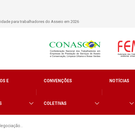
lidade para trabalhadores do Asseio em 2026
OS E
CONVENÇÕES
NOTÍCIAS
S
COLETIVAS
Negociação…