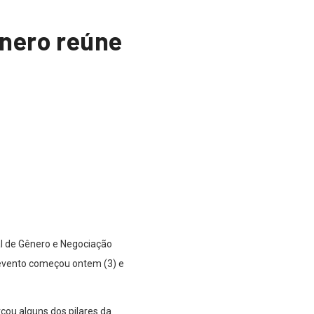
ênero reúne
al de Gênero e Negociação
 evento começou ontem (3) e
çou alguns dos pilares da