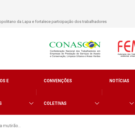
politano da Lapa e fortalece participação dos trabalhadores
OS E
CONVENÇÕES
NOTÍCIAS
S
COLETIVAS
za mutirão…