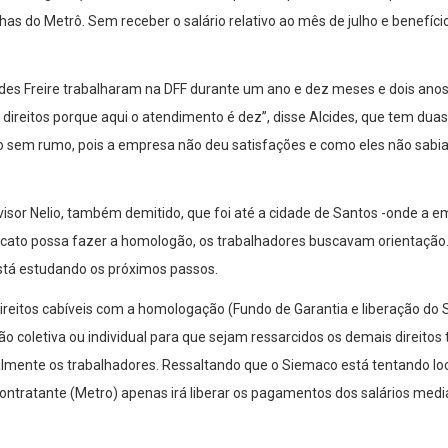
has do Metrô. Sem receber o salário relativo ao mês de julho e benefíc
lcides Freire trabalharam na DFF durante um ano e dez meses e dois an
direitos porque aqui o atendimento é dez”, disse Alcides, que tem duas 
 sem rumo, pois a empresa não deu satisfações e como eles não sab
sor Nelio, também demitido, que foi até a cidade de Santos -onde a e
icato possa fazer a homologão, os trabalhadores buscavam orientação
stá estudando os próximos passos.
direitos cabíveis com a homologação (Fundo de Garantia e liberação d
o coletiva ou individual para que sejam ressarcidos os demais direitos t
lmente os trabalhadores. Ressaltando que o Siemaco está tentando loc
ntratante (Metro) apenas irá liberar os pagamentos dos salários media