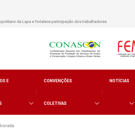
politano da Lapa e fortalece participação dos trabalhadores
OS E
CONVENÇÕES
NOTÍCIAS
S
COLETIVAS
Alvorada