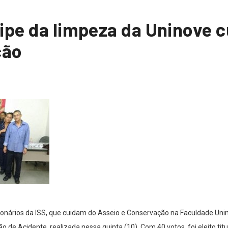
ipe da limpeza da Uninove 
ção
onários da ISS, que cuidam do Asseio e Conservação na Faculdade Unino
 de Acidente, realizada nessa quinta (10). Com 40 votos, foi eleito tit