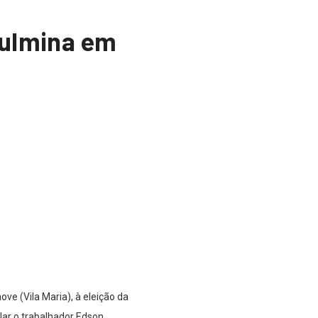
culmina em
ve (Vila Maria), à eleição da
ular o trabalhador Edson