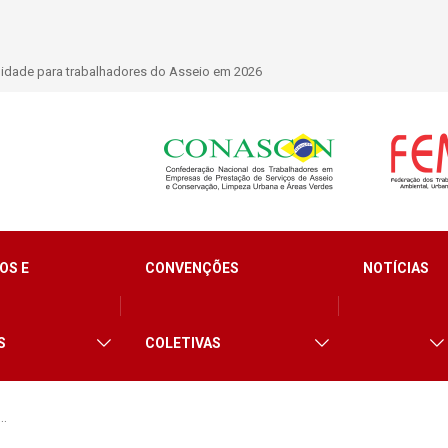
lidade para trabalhadores do Asseio em 2026
OS E
CONVENÇÕES
NOTÍCIAS
S
COLETIVAS
e…