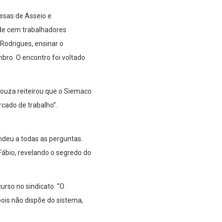
esas de Asseio e
 de cem trabalhadores
Rodrigues, ensinar o
mbro. O encontro foi voltado
Souza reiteirou que o Siemaco
rcado de trabalho”.
ndeu a todas as perguntas.
 Fábio, revelando o segredo do
rso no sindicato. “O
 pois não dispõe do sistema,