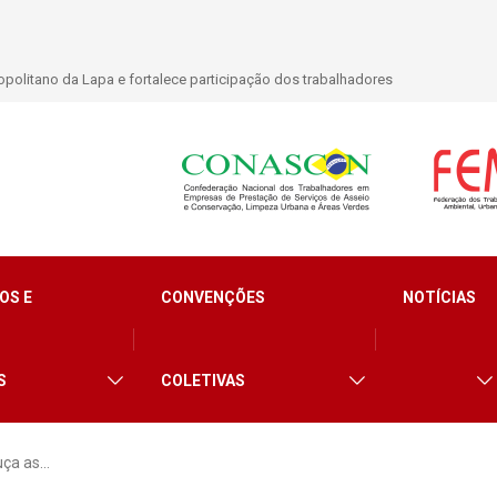
politano da Lapa e fortalece participação dos trabalhadores
OS E
CONVENÇÕES
NOTÍCIAS
S
COLETIVAS
uça as…