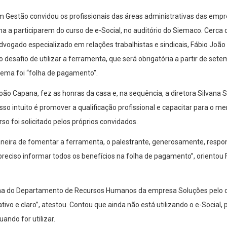
m Gestão convidou os profissionais das áreas administrativas das empr
 a participarem do curso de e-Social, no auditório do Siemaco. Cerca
ogado especializado em relações trabalhistas e sindicais, Fábio João 
desafio de utilizar a ferramenta, que será obrigatória a partir de sete
tema foi “folha de pagamento”.
João Capana, fez as honras da casa e, na sequência, a diretora Silvana 
sso intuito é promover a qualificação profissional e capacitar para o me
o foi solicitado pelos próprios convidados.
neira de fomentar a ferramenta, o palestrante, generosamente, respo
é preciso informar todos os benefícios na folha de pagamento”, orientou
tina do Departamento de Recursos Humanos da empresa Soluções pelo cu
ativo e claro”, atestou. Contou que ainda não está utilizando o e-Social,
ando for utilizar.