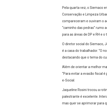
Pela quarta vez, o Siemaco e
Conservação e Limpeza Urbana
compareceram e ouviram o adv
“caminho das pedras” rumo ao 
para as áreas de DP e RH e o 
O diretor social do Siemaco, 
é a casa do trabalhador. “O no
destacando que o tema do curs
Além de orientar a melhor ma
“Para evitar a evasão fiscal 
e-Social.
Jaqueline Rosini trocou a ro
palestrante é excelente. Inter
mas quer se aprimorar para qu