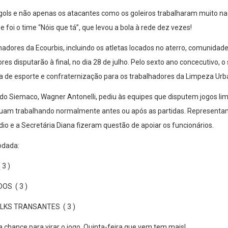
ols e não apenas os atacantes como os goleiros trabalharam muito na 
 foi o time “Nóis que tá”, que levou a bola à rede dez vezes!
hadores da Ecourbis, incluindo os atletas locados no aterro, comunidad
s disputarão à final, no dia 28 de julho. Pelo sexto ano concecutivo, o 
ca de esporte e confraternização para os trabalhadores da Limpeza Urb
 do Siemaco, Wagner Antonelli, pediu às equipes que disputem jogos lim
nuam trabalhando normalmente antes ou após as partidas. Representan
o e a Secretária Diana fizeram questão de apoiar os funcionários.
odada:
 3 )
OS ( 3 )
LKS TRANSANTES ( 3 )
 chance para virar o jogo. Quinta-feira que vem tem mais!