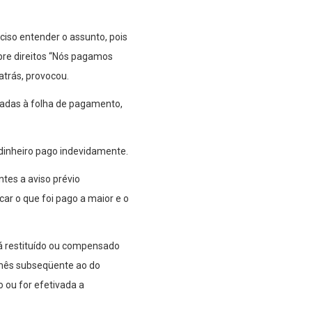
ciso entender o assunto, pois
obre direitos “Nós pagamos
atrás, provocou.
ciadas à folha de pagamento,
dinheiro pago indevidamente.
ntes a aviso prévio
car o que foi pago a maior e o
rá restituído ou compensado
 mês subseqüente ao do
 ou for efetivada a