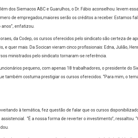
lém dos Siemacos ABC e Guarulhos, o Dr. Fábio aconselhou: levem ess
número de empregados,maiores serão os créditos a receber. Estamos fa
 anos”, enfatizou.
raes, da Codep, os cursos oferecidos pelo sindicato são certeza de ap
ês, e quer mais. Da Socican vieram cinco profissionais: Edna, Julião, Hen
sos ministrados pelo sindicato tornaram-se referência.
uncionários pequeno, com apenas 18 trabalhadores, o presidente do Si
que também costuma prestigiar os cursos oferecidos. “Para mim, o tema
oveitando à temática, fez questão de falar que os cursos disponibilizad
assistencial. “É a nossa forma de reverter o investimento”, ressaltou. 
idou.