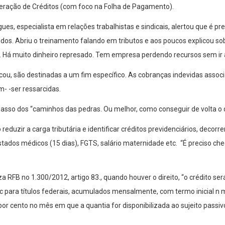
ração de Créditos (com foco na Folha de Pagamento).
es, especialista em relações trabalhistas e sindicais, alertou que é pre
idos. Abriu o treinamento falando em tributos e aos poucos explicou s
. Há muito dinheiro represado. Tem empresa perdendo recursos sem ir 
licou, são destinadas a um fim específico. As cobranças indevidas asso
 -ser ressarcidas.
passo dos “caminhos das pedras. Ou melhor, como conseguir de volta o 
eduzir a carga tributária e identificar créditos previdenciários, decorre
stados médicos (15 dias), FGTS, salário maternidade etc. “É preciso che
 RFB no 1.300/2012, artigo 83., quando houver o direito, “o crédito se
ic para títulos federais, acumulados mensalmente, com termo inicial n
r cento no mês em que a quantia for disponibilizada ao sujeito passivo