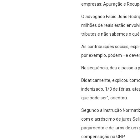
empresas: Apuração e Recupe
O advogado Fábio João Rodrigu
milhões de reais estão envolv
tributos e não sabemos o quê
As contribuições sociais, exp
por exemplo, podem –e devem-
Na sequência, deu o passo a 
Didaticamente, explicou como r
indenizado, 1/3 de férias, ate
que pode ser”, orientou.
Segundo a Instrução Normatiza
com o acréscimo de juros Sel
pagamento e de juros de um po
compensação na GFIP.