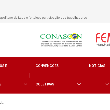
politano da Lapa e fortalece participação dos trabalhadores
OS E
CONVENÇÕES
NOTÍCIAS
S
COLETIVAS
ol…