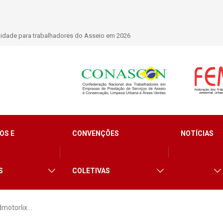
lidade para trabalhadores do Asseio em 2026
OS E
CONVENÇÕES
NOTÍCIAS
S
COLETIVAS
dmotorlix…