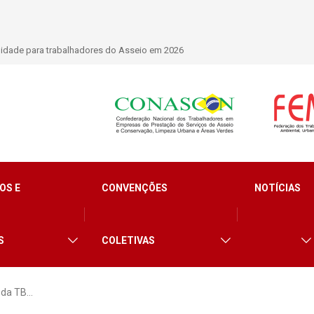
lidade para trabalhadores do Asseio em 2026
OS E
CONVENÇÕES
NOTÍCIAS
S
COLETIVAS
 da TB…