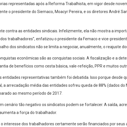
orias representadas após a Reforma Trabalhista, em vigor desde nove
nte o presidente do Siemaco, Moacyr Pereira, e os diretores André Sa
e contra as entidades sindicais. Infelizmente, ela não mostra a import
a dos trabalhadores”, enfatizou o presidente da Femaco e vice-preside
lho dos sindicatos não se limita a negociar, anualmente, o reajuste dos
onquistas econômicas são as conquistas sociais. A fiscalização e a de
antia de benefícios como cesta básica, vale-refeição, PPR e muitos out
as entidades representativas também foi debatida. Isso porque desde q
cal, a arrecadação média das entidades sofreu queda de 88% (dados do
parado ao mesmo período de 2017.
 cenário tão negativo os sindicatos podem se fortalecer. A saída, acred
umenta a força do trabalhador.
 interesse dos trabalhadores certamente serão financiados por seus