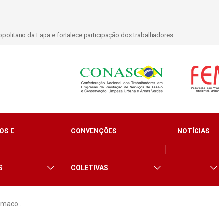
politano da Lapa e fortalece participação dos trabalhadores
OS E
CONVENÇÕES
NOTÍCIAS
S
COLETIVAS
iemaco…