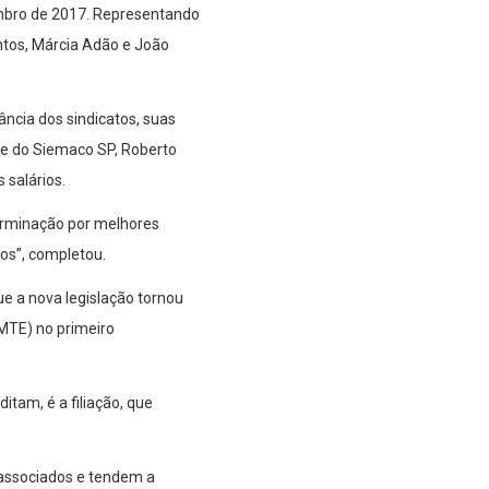
mbro de 2017. Representando
ntos, Márcia Adão e João
ância dos sindicatos, suas
nte do Siemaco SP, Roberto
 salários.
terminação por melhores
ros”, completou.
ue a nova legislação tornou
 MTE) no primeiro
itam, é a filiação, que
 associados e tendem a