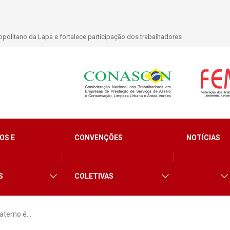
politano da Lapa e fortalece participação dos trabalhadores
OS E
CONVENÇÕES
NOTÍCIAS
S
COLETIVAS
aterno é…