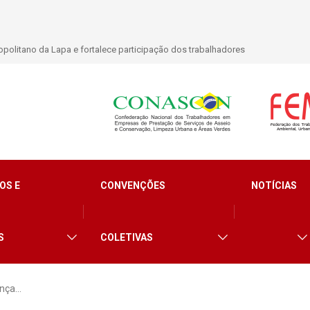
politano da Lapa e fortalece participação dos trabalhadores
OS E
CONVENÇÕES
NOTÍCIAS
S
COLETIVAS
ança…