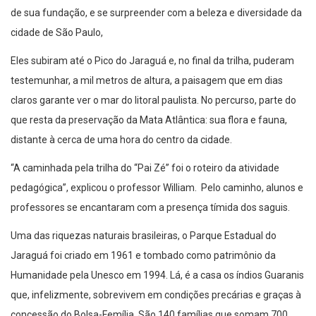
de sua fundação, e se surpreender com a beleza e diversidade da
cidade de São Paulo,
Eles subiram até o Pico do Jaraguá e, no final da trilha, puderam
testemunhar, a mil metros de altura, a paisagem que em dias
claros garante ver o mar do litoral paulista. No percurso, parte do
que resta da preservação da Mata Atlântica: sua flora e fauna,
distante à cerca de uma hora do centro da cidade.
“A caminhada pela trilha do “Pai Zé” foi o roteiro da atividade
pedagógica”, explicou o professor William. Pelo caminho, alunos e
professores se encantaram com a presença tímida dos saguis.
Uma das riquezas naturais brasileiras, o Parque Estadual do
Jaraguá foi criado em 1961 e tombado como patrimônio da
Humanidade pela Unesco em 1994. Lá, é a casa os índios Guaranis
que, infelizmente, sobrevivem em condições precárias e graças à
concessão do Bolsa-Femília. São 140 famílias que somam 700