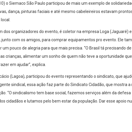
/10) o Siemaco São Paulo participou de mais um exemplo de solidarieda
ivas, dança, pinturas faciais e até mesmo cabeleireiros estavam prontos
local.
m dos organizadores do evento, é coletor na empresa Loga (Jaguaré) e
, junto com os amigos, para comprar equipamentos pro evento. Ele t
r um pouco de alegria para que mais precisa. “O Brasil tá precisando de
sas crianças, alimentar um sonho de quem não teve a oportunidade que 
razer em ajudar”, explica.
cácio (Lagoa), participou do evento representando o sindicato, que ajud
gente sindical, essa ação faz parte do Sindicato Cidadão, que mostra a
o. “O sindicalismo tem base social, fazemos serviços além da defesa 
dos cidadãos e lutamos pelo bem estar da população. Dar esse apoio n