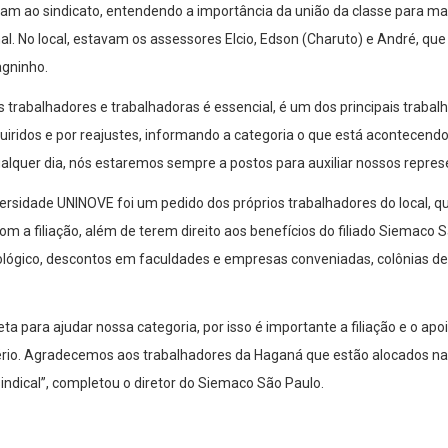
ram ao sindicato, entendendo a importância da união da classe para ma
al. No local, estavam os assessores Elcio, Edson (Charuto) e André, qu
agninho.
s trabalhadores e trabalhadoras é essencial, é um dos principais trabal
quiridos e por reajustes, informando a categoria o que está acontecen
ualquer dia, nós estaremos sempre a postos para auxiliar nossos repre
versidade UNINOVE foi um pedido dos próprios trabalhadores do local, 
com a filiação, além de terem direito aos benefícios do filiado Siemaco
ógico, descontos em faculdades e empresas conveniadas, colônias de f
 para ajudar nossa categoria, por isso é importante a filiação e o apoi
ério. Agradecemos aos trabalhadores da Haganá que estão alocados n
ndical”, completou o diretor do Siemaco São Paulo.