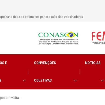
politano da Lapa e fortalece participação dos trabalhadores
OS E
CONVENÇÕES
NOTÍCIAS
S
COLETIVAS
 pedem visita…