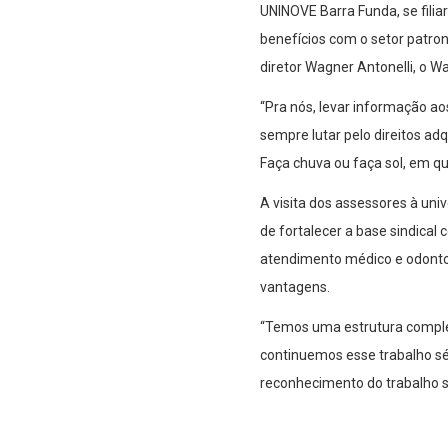
UNINOVE Barra Funda, se filia
benefícios com o setor patron
diretor Wagner Antonelli, o W
“Pra nós, levar informação ao
sempre lutar pelo direitos ad
Faça chuva ou faça sol, em q
A visita dos assessores à uni
de fortalecer a base sindical 
atendimento médico e odontol
vantagens.
“Temos uma estrutura completa
continuemos esse trabalho s
reconhecimento do trabalho si