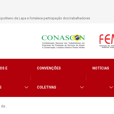
politano da Lapa e fortalece participação dos trabalhadores
OS E
CONVENÇÕES
NOTÍCIAS
S
COLETIVAS
e da…