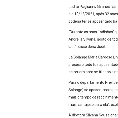
Judite Pagliarini, 65 anos, v
dia 13/12/2021, após 32 anos 
poderia ter se aposentado há
“Durante os anos ‘todinhos’ qu
André, a Silvana, gosto de t
lado”, disse dona Judite.
Já Solange Maria Cardoso Lin
processo todo (de aposentador
correriam para se filiar ao si
Para o departamento Previden
Solange) se aposentaram por i
mais o tempo de recolhimento 
mais vantajoso para ela”, ex
A diretora Silvana Souza enal