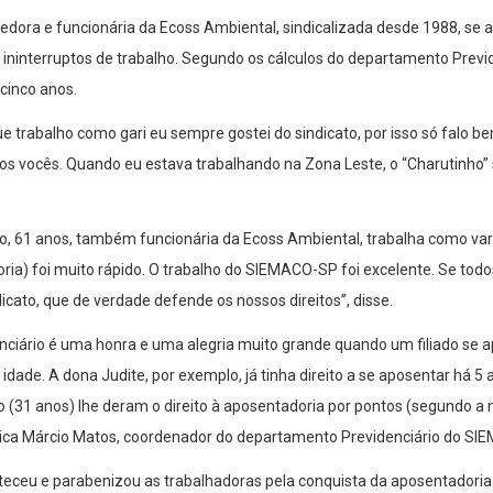
arredora e funcionária da Ecoss Ambiental, sindicalizada desde 1988, s
ininterruptos de trabalho. Segundo os cálculos do departamento Previden
 cinco anos.
e trabalho como gari eu sempre gostei do sindicato, por isso só falo be
odos vocês. Quando eu estava trabalhando na Zona Leste, o “Charutinho
o, 61 anos, também funcionária da Ecoss Ambiental, trabalha como var
ia) foi muito rápido. O trabalho do SIEMACO-SP foi excelente. Se tod
ndicato, que de verdade defende os nossos direitos”, disse.
ciário é uma honra e uma alegria muito grande quando um filiado se a
dade. A dona Judite, por exemplo, já tinha direito a se aposentar há 5 
(31 anos) lhe deram o direito à aposentadoria por pontos (segundo a n
plica Márcio Matos, coordenador do departamento Previdenciário do SI
teceu e parabenizou as trabalhadoras pela conquista da aposentadoria.