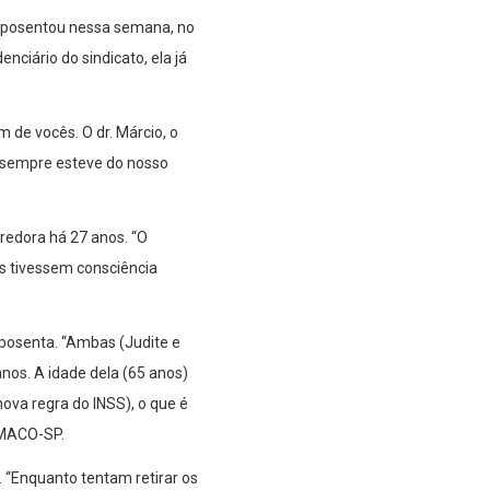
e aposentou nessa semana, no
ciário do sindicato, ela já
m de vocês. O dr. Márcio, o
” sempre esteve do nosso
redora há 27 anos. “O
os tivessem consciência
posenta. “Ambas (Judite e
anos. A idade dela (65 anos)
ova regra do INSS), o que é
EMACO-SP.
 “Enquanto tentam retirar os