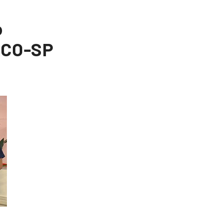
o
ACO-SP