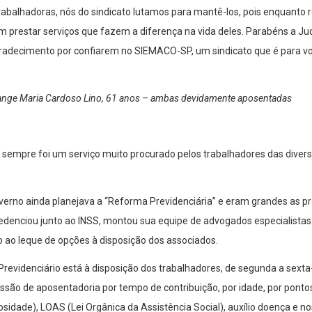
trabalhadoras, nós do sindicato lutamos para mantê-los, pois enquanto
 prestar serviços que fazem a diferença na vida deles. Parabéns a Jud
gradecimento por confiarem no SIEMACO-SP, um sindicato que é para voc
Solange Maria Cardoso Lino, 61 anos – ambas devidamente aposentadas
 sempre foi um serviço muito procurado pelos trabalhadores das diver
erno ainda planejava a “Reforma Previdenciária” e eram grandes as p
denciou junto ao INSS, montou sua equipe de advogados especialistas e
o ao leque de opções à disposição dos associados.
videnciário está à disposição dos trabalhadores, de segunda a sexta-f
ssão de aposentadoria por tempo de contribuição, por idade, por ponto
osidade), LOAS (Lei Orgânica da Assistência Social), auxílio doença e n