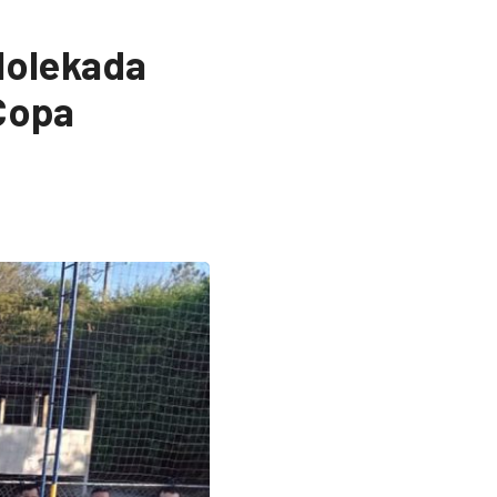
 Molekada
 Copa