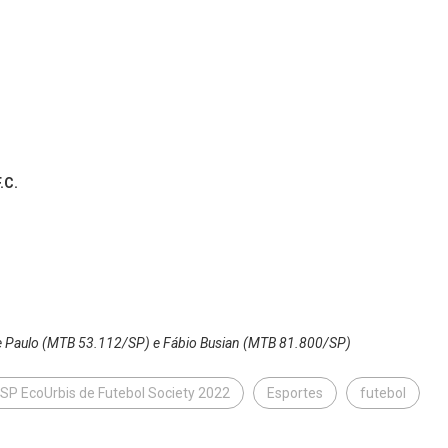
.C.
 de Paulo (MTB 53.112/SP) e Fábio Busian (MTB 81.800/SP)
P EcoUrbis de Futebol Society 2022
Esportes
futebol