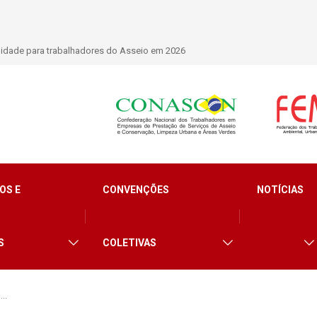
nacional que debate os desafios do setor de limpeza e segurança
OS E
CONVENÇÕES
NOTÍCIAS
S
COLETIVAS
i…