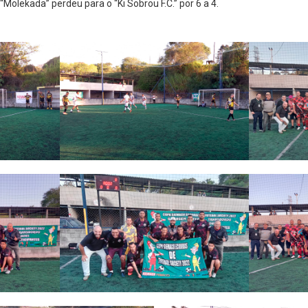
“Molekada” perdeu para o “Ki Sobrou F.C.” por 6 a 4.