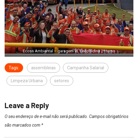
Ecoss Ambiental – garagem Vl. Leopoldina 2º turno
Tags:
assembleias
Campanha Salarial
Limpeza Urbana
setores
Leave a Reply
O seu endereço de e-mail não será publicado.
Campos obrigatórios
são marcados com
*