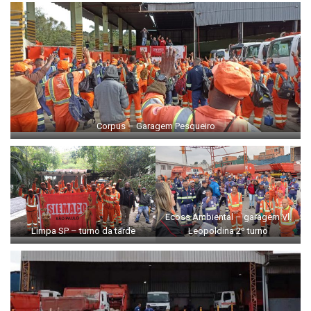
Corpus – Garagem Pesqueiro
Ecoss Ambiental – garagem Vl.
Limpa SP – turno da tarde
Leopoldina 2º turno