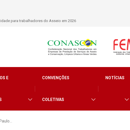
resença em conferência internacional que debate os desafios do setor de
OS E
CONVENÇÕES
NOTÍCIAS
S
COLETIVAS
Paulo…