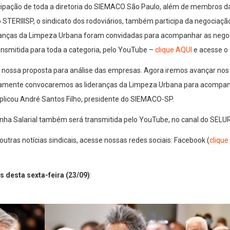
cipação de toda a diretoria do SIEMACO São Paulo, além de membros d
do STERIIISP, o sindicato dos rodoviários, também participa da negociaç
ranças da Limpeza Urbana foram convidadas para acompanhar as nego
nsmitida para toda a categoria, pelo YouTube –
clique AQUI
e acesse o 
ar nossa proposta para análise das empresas. Agora iremos avançar nos
ovamente convocaremos as lideranças da Limpeza Urbana para acompa
xplicou André Santos Filho, presidente do SIEMACO-SP.
ha Salarial também será transmitida pelo YouTube, no canal do SELUR
utras notícias sindicais, acesse nossas redes sociais: Facebook (
clique
 desta sexta-feira (23/09)
: