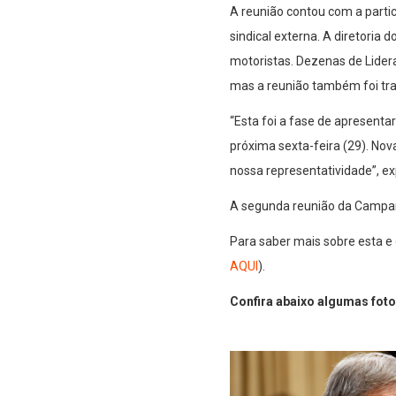
A reunião contou com a parti
sindical externa. A diretoria 
motoristas. Dezenas de Lide
mas a reunião também foi tra
“Esta foi a fase de apresent
próxima sexta-feira (29). N
nossa representatividade”, e
A segunda reunião da Campan
Para saber mais sobre esta e o
AQUI
).
Confira abaixo algumas fotos