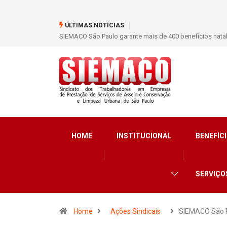
ÚLTIMAS NOTÍCIAS
 natalidade para trabalhadores do Asseio em 2026
SIEMACO São Paulo marca p
limpeza e segurança
HOME
INSTITUCIONAL
BENEFÍCI
SERVIÇO
Home
Ações Sindicais
SIEMACO São 