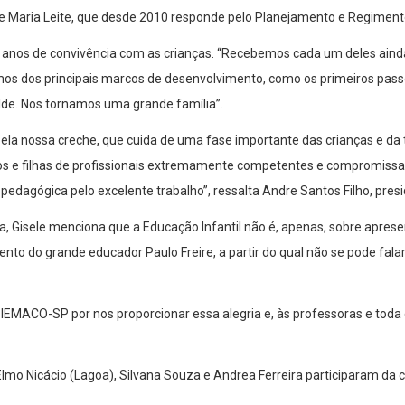
le Maria Leite, que desde 2010 responde pelo Planejamento e Regimento
os anos de convivência com as crianças. “Recebemos cada um deles ai
mos dos principais marcos de desenvolvimento, como os primeiros pass
lde. Nos tornamos uma grande família”.
ela nossa creche, que cuida de uma fase importante das crianças e da 
lhos e filhas de profissionais extremamente competentes e compromi
pedagógica pelo excelente trabalho”, ressalta Andre Santos Filho, pre
 Gisele menciona que a Educação Infantil não é, apenas, sobre apresen
nto do grande educador Paulo Freire, a partir do qual não se pode fal
MACO-SP por nos proporcionar essa alegria e, às professoras e toda 
Elmo Nicácio (Lagoa), Silvana Souza e Andrea Ferreira participaram da 