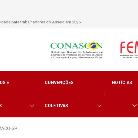
nacional que debate os desafios do setor de limpeza e segurança
OS E
CONVENÇÕES
NOTÍCIAS
S
COLETIVAS
EMACO-SP…