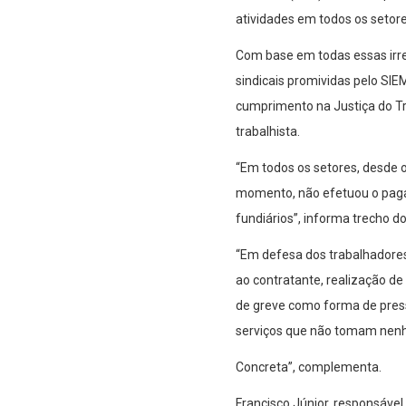
atividades em todos os setores
Com base em todas essas irre
sindicais promividas pelo SI
cumprimento na Justiça do Tr
trabalhista.
“Em todos os setores, desde o
momento, não efetuou o paga
fundiários”, informa trecho 
“Em defesa dos trabalhadores,
ao contratante, realização d
de greve como forma de pres
serviços que não tomam nen
Concreta”, complementa.
Francisco Júnior, responsável