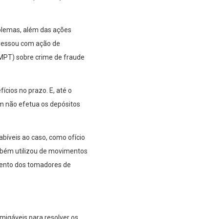
oblemas, além das ações
gressou com ação de
(MPT) sobre crime de fraude
cios no prazo. E, até o
 não efetua os depósitos
.
abíveis ao caso, como ofício
ambém utilizou de movimentos
mento dos tomadores de
migáveis para resolver os