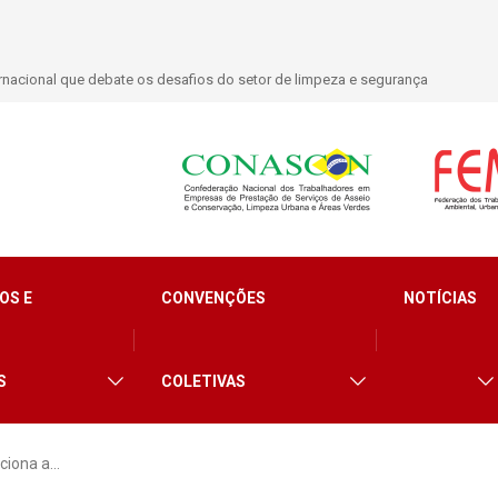
l novas filiações no primeiro semestre de 2026
OS E
CONVENÇÕES
NOTÍCIAS
S
COLETIVAS
ciona a…