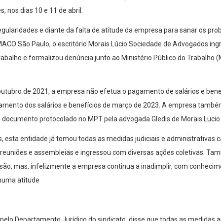
, nos dias 10 e 11 de abril.
gularidades e diante da falta de atitude da empresa para sanar os pr
EMACO São Paulo, o escritório Morais Lúcio Sociedade de Advogados in
abalho e formalizou denúncia junto ao Ministério Público do Trabalho 
utubro de 2021, a empresa não efetua o pagamento de salários e benefí
mento dos salários e benefícios de março de 2023. A empresa também
do documento protocolado no MPT pela advogada Gledis de Morais Lucio
 esta entidade já tomou todas as medidas judiciais e administrativas c
e reuniões e assembleias e ingressou com diversas ações coletivas. T
são, mas, infelizmente a empresa continua a inadimplir, com conheci
huma atitude
 pelo Departamento Jurídico do sindicato, disse que todas as medidas a