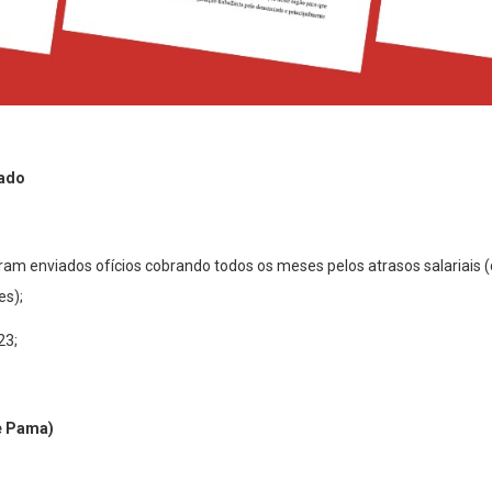
eado
am enviados ofícios cobrando todos os meses pelos atrasos salariais (
es);
23;
e Pama)