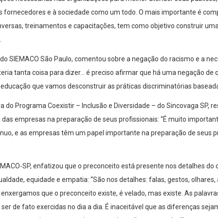
 fornecedores e à sociedade como um todo. O mais importante é com
ersas, treinamentos e capacitações, tem como objetivo construir uma
.
l do SIEMACO São Paulo, comentou sobre a negação do racismo e a nec
u teria tanta coisa para dizer… é preciso afirmar que há uma negação de 
a educação que vamos desconstruir as práticas discriminatórias baseada
 do Programa Coexistir – Inclusão e Diversidade – do Sincovaga SP, re
 das empresas na preparação de seus profissionais: “É muito importa
nuo, e as empresas têm um papel importante na preparação de seus pro
EMACO-SP, enfatizou que o preconceito está presente nos detalhes do c
igualdade, equidade e empatia: “São nos detalhes: falas, gestos, olhares
o enxergamos que o preconceito existe, é velado, mas existe. As palavras
er de fato exercidas no dia a dia. É inaceitável que as diferenças seja