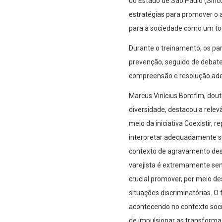
do Estado de São Paulo (Sinco
estratégias para promover o 
para a sociedade como um to
Durante o treinamento, os par
prevenção, seguido de debate
compreensão e resolução adeq
Marcus Vinícius Bomfim, dou
diversidade, destacou a rele
meio da iniciativa Coexistir
interpretar adequadamente si
contexto de agravamento dess
varejista é extremamente sens
crucial promover, por meio d
situações discriminatórias. O
acontecendo no contexto socia
de impulsionar as transforma