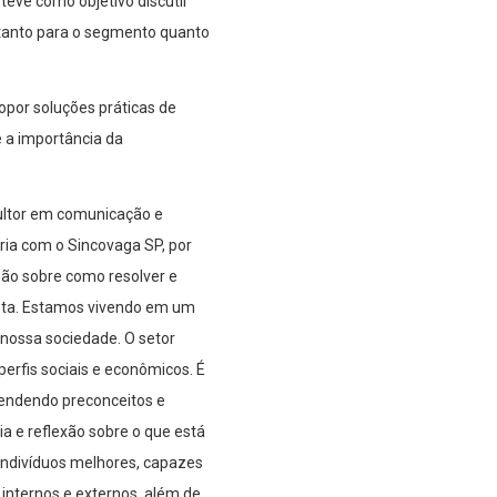
teve como objetivo discutir
 tanto para o segmento quanto
opor soluções práticas de
 a importância da
ultor em comunicação e
ria com o Sincovaga SP, por
são sobre como resolver e
ista. Estamos vivendo em um
nossa sociedade. O setor
perfis sociais e econômicos. É
rendendo preconceitos e
a e reflexão sobre o que está
 indivíduos melhores, capazes
internos e externos, além de