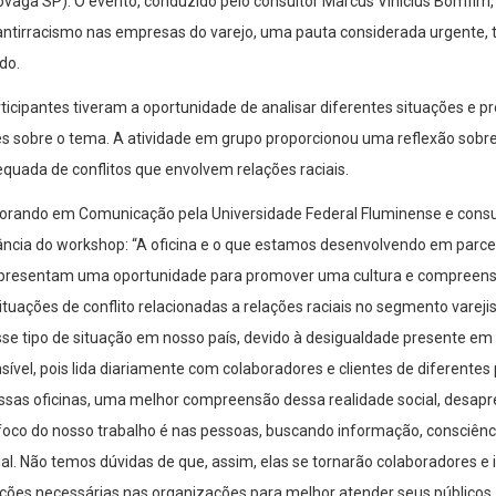
vaga SP). O evento, conduzido pelo consultor Marcus Vinícius Bomfim, 
antirracismo nas empresas do varejo, uma pauta considerada urgente,
do.
ticipantes tiveram a oportunidade de analisar diferentes situações e pr
s sobre o tema. A atividade em grupo proporcionou uma reflexão sobre
uada de conflitos que envolvem relações raciais.
torando em Comunicação pela Universidade Federal Fluminense e cons
vância do workshop: “A oficina e o que estamos desenvolvendo em parce
, representam uma oportunidade para promover uma cultura e compreen
tuações de conflito relacionadas a relações raciais no segmento varej
e tipo de situação em nosso país, devido à desigualdade presente em 
ível, pois lida diariamente com colaboradores e clientes de diferentes 
essas oficinas, uma melhor compreensão dessa realidade social, desap
 foco do nosso trabalho é nas pessoas, buscando informação, consciênci
l. Não temos dúvidas de que, assim, elas se tornarão colaboradores e
ções necessárias nas organizações para melhor atender seus públicos, 