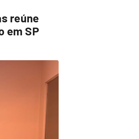
as reúne
jo em SP