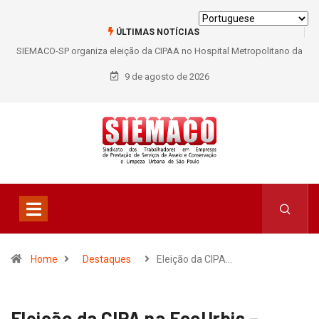
ÚLTIMAS NOTÍCIAS
ano da
SIEMACO São Paulo garante mais de 400 benefícios natalidade para
trabalhadores do Asseio em 2026
9 de agosto de 2026
Home
Destaques
Eleição da CIPA…
Eleição da CIPA na EcoUrbis –