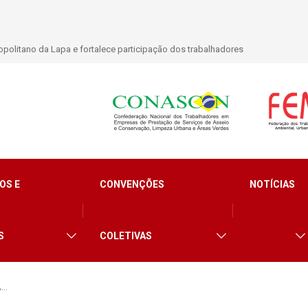
lidade para trabalhadores do Asseio em 2026
OS E
CONVENÇÕES
NOTÍCIAS
S
COLETIVAS
A…