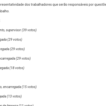
presentatividade dos trabalhadores que serão responsáveis por questõe
balho.
:
to, supervisor (39 votos)
gada (29 votos)
rregada (29 votos)
ncarregada (29 votos)
regada (18 votos)
o, encarregada (15 votos)
egada (13 votos)
iar de limpeza (11 votos)