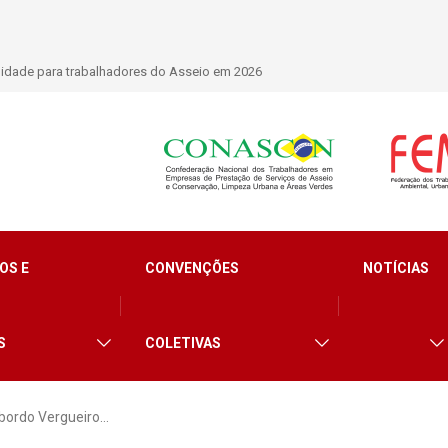
nacional que debate os desafios do setor de limpeza e segurança
OS E
CONVENÇÕES
NOTÍCIAS
S
COLETIVAS
sbordo Vergueiro…