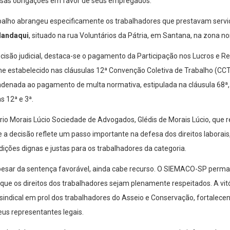
rsas obrigações em favor de seus empregados.
balho abrangeu especificamente os trabalhadores que prestavam servi
Mandaqui
, situado na rua Voluntários da Pátria, em Santana, na zona no
cisão judicial, destaca-se o pagamento da Participação nos Lucros e R
e estabelecido nas cláusulas 12ª Convenção Coletiva de Trabalho (CCT
ndenada ao pagamento de multa normativa, estipulada na cláusula 68ª,
 12ª e 3ª.
ório Morais Lúcio Sociedade de Advogados, Glédis de Morais Lúcio, qu
e a decisão reflete um passo importante na defesa dos direitos labora
dições dignas e justas para os trabalhadores da categoria.
apesar da sentença favorável, ainda cabe recurso. O SIEMACO-SP perman
e os direitos dos trabalhadores sejam plenamente respeitados. A vitó
sindical em prol dos trabalhadores do Asseio e Conservação, fortalece
eus representantes legais.