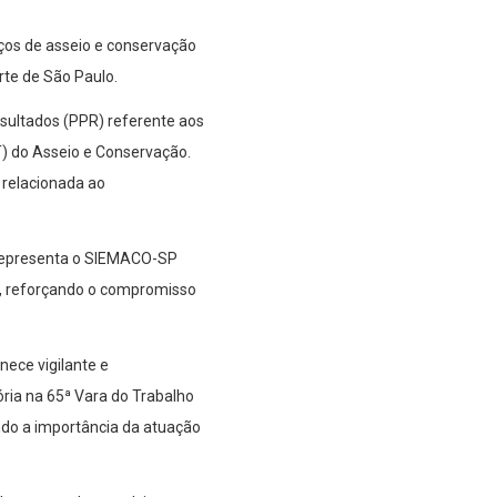
ços de asseio e conservação
rte de São Paulo.
esultados (PPR) referente aos
) do Asseio e Conservação.
 relacionada ao
e representa o SIEMACO-SP
is, reforçando o compromisso
ece vigilante e
ria na 65ª Vara do Trabalho
ndo a importância da atuação