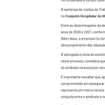
foi condenada a cumprir dive
A sentença da Justiça do Tra
no
Conjunto Hospitalar do 
Entre as determinações da de
anos de 2020 e 2021, conform
Além disso, a empresa foi co
descumprimento das cláusulas
A advogada e sócia do escrit
neste processo, considera qu
do sindicato na busca por con
É importante ressaltar que, 
comprometido em assegurar qu
representa um marco na luta 
conjunta entre o sindicato e s