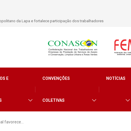
politano da Lapa e fortalece participação dos trabalhadores
OS E
CONVENÇÕES
NOTÍCIAS
S
COLETIVAS
ial favorece…