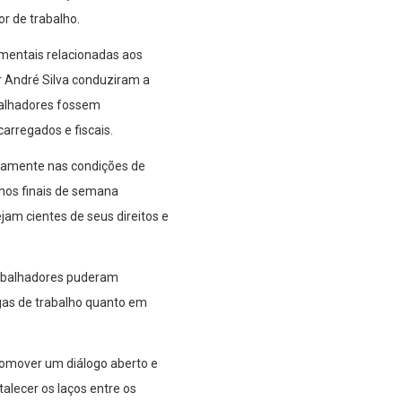
or de trabalho.
mentais relacionadas aos
or André Silva conduziram a
balhadores fossem
rregados e fiscais.
retamente nas condições de
 nos finais de semana
jam cientes de seus direitos e
trabalhadores puderam
as de trabalho quanto em
omover um diálogo aberto e
alecer os laços entre os