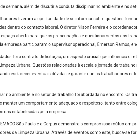
 de semana, além de discutir a conduta disciplinar no ambiente e no set
alhadores tiveram a oportunidade de se informar sobre questões funda
des dentro do contexto laboral. O diretor Nilson Ferreira e o coordenad
 espaço aberto para que as preocupações e questionamentos dos tra
a empresa participaram o supervisor operacional, Emerson Ramos, enca
ados foi o contrato de licitação, um aspecto crucial que influencia di
 Limpeza Urbana. Questões relacionadas à escala e jornada de trabalho
ndo esclarecer eventuais dúvidas e garantir que os trabalhadores este
inar no ambiente e no setor de trabalho foi abordada no encontro. Os 
e manter um comportamento adequado e respeitoso, tanto entre coleg
normas estabelecidas pela empresa.
 o SIEMACO São Paulo e a Corpus demonstra o compromisso mútuo em pr
dores da Limpeza Urbana. Através de eventos como este, busca-se fort