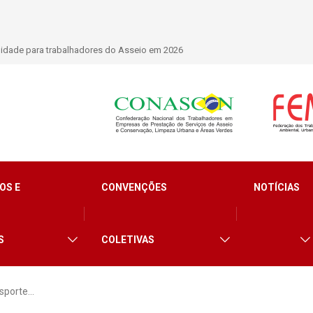
nacional que debate os desafios do setor de limpeza e segurança
OS E
CONVENÇÕES
NOTÍCIAS
S
COLETIVAS
nsporte…