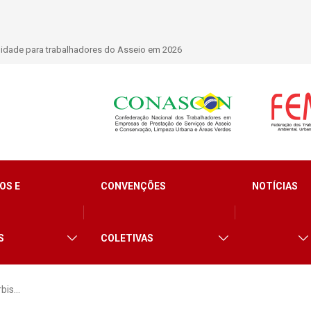
lidade para trabalhadores do Asseio em 2026
OS E
CONVENÇÕES
NOTÍCIAS
S
COLETIVAS
rbis…