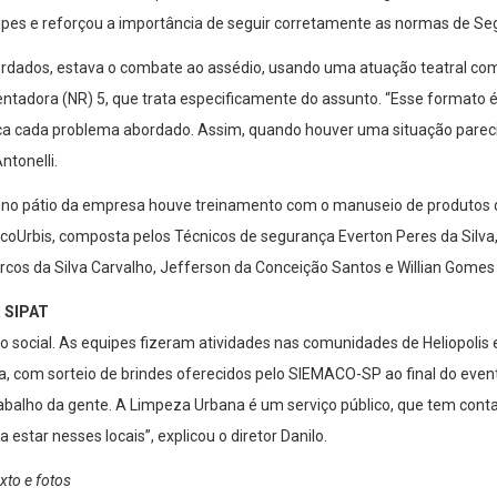
ipes e reforçou a importância de seguir corretamente as normas de Se
bordados, estava o combate ao assédio, usando uma atuação teatral co
adora (NR) 5, que trata especificamente do assunto. “Esse formato é 
ica cada problema abordado. Assim, quando houver uma situação parecid
ntonelli.
, no pátio da empresa houve treinamento com o manuseio de produtos 
oUrbis, composta pelos Técnicos de segurança Everton Peres da Silva, 
rcos da Silva Carvalho, Jefferson da Conceição Santos e Willian Gomes 
 SIPAT
social. As equipes fizeram atividades nas comunidades de Heliopolis e
ra, com sorteio de brindes oferecidos pelo SIEMACO-SP ao final do eve
abalho da gente. A Limpeza Urbana é um serviço público, que tem conta
star nesses locais”, explicou o diretor Danilo.
exto e fotos