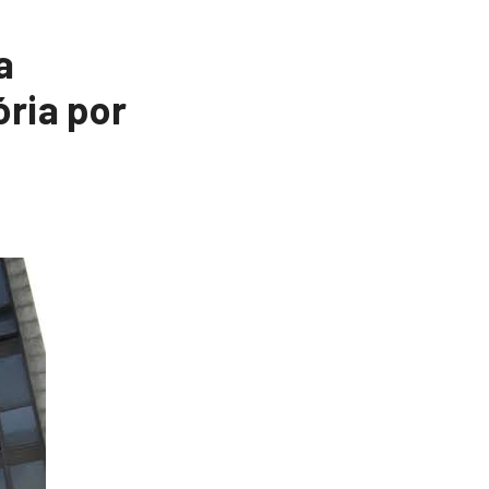
a
ria por