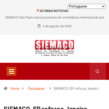
ÚLTIMAS NOTÍCIAS
arca presença em conferência internacional que
Trabalho de base forta
safios do setor de limpeza e segurança
filiações 
5 de agosto de 2026
Home
Destaques
SIEMACO-SP reforça Janeiro…
SIEMACO-SP reforça Janeiro