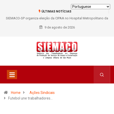
ÚLTIMAS NOTÍCIAS
niza eleição da CIPAA no Hospital Metropolitano da
SIEMACO São Paulo g
e fortalece participação dos trabalhadores
tra
9 de agosto de 2026
Home
Ações Sindicais
Futebol une trabalhadores…