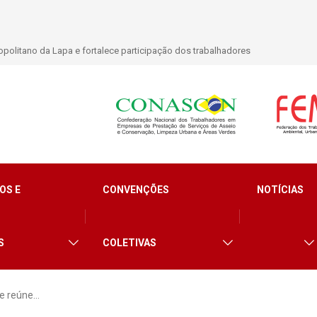
enefícios natalidade para trabalhadores do Asseio em 2026
OS E
CONVENÇÕES
NOTÍCIAS
S
COLETIVAS
e reúne…