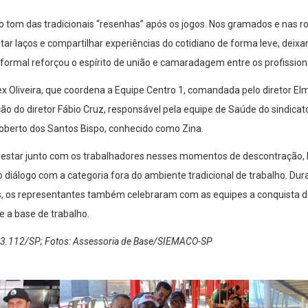
o tom das tradicionais “resenhas” após os jogos. Nos gramados e nas r
ar laços e compartilhar experiências do cotidiano de forma leve, deixa
formal reforçou o espírito de união e camaradagem entre os profission
x Oliveira, que coordena a Equipe Centro 1, comandada pelo diretor Elm
ão do diretor Fábio Cruz, responsável pela equipe de Saúde do sindicat
oberto dos Santos Bispo, conhecido como Zina.
, estar junto com os trabalhadores nesses momentos de descontração, l
 diálogo com a categoria fora do ambiente tradicional de trabalho. Dura
s, os representantes também celebraram com as equipes a conquist
 a base de trabalho.
53.112/SP; Fotos: Assessoria de Base/SIEMACO-SP