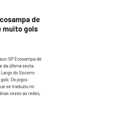
Ecosampa de
e muito gols
maco-SP Ecosampa de
de da última sexta-
o Largo do Socorro
 gols. Os jogos
ue se traduziu no
árias vezes as redes,