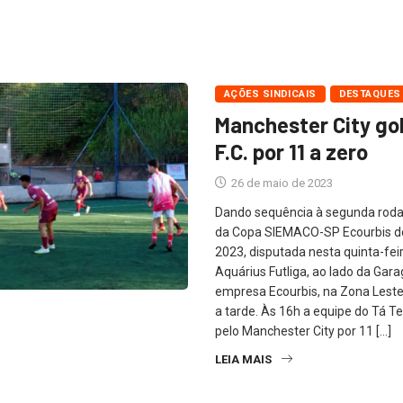
AÇÕES SINDICAIS
DESTAQUES
Manchester City go
F.C. por 11 a zero
26 de maio de 2023
Dando sequência à segunda roda
da Copa SIEMACO-SP Ecourbis de
2023, disputada nesta quinta-fei
Aquárius Futliga, ao lado da Gar
empresa Ecourbis, na Zona Leste
a tarde. Às 16h a equipe do Tá Te
pelo Manchester City por 11 […]
LEIA MAIS