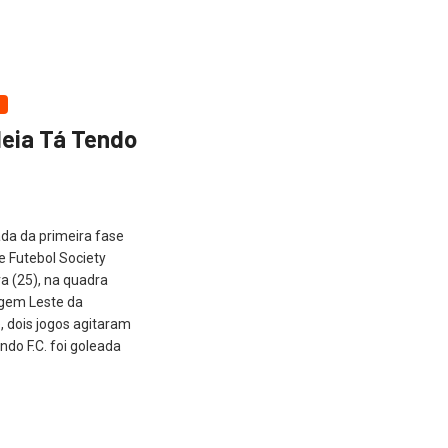
leia Tá Tendo
da da primeira fase
 Futebol Society
ra (25), na quadra
agem Leste da
, dois jogos agitaram
ndo F.C. foi goleada