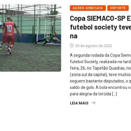
AÇÕES SINDICAIS
ESPORTE
Copa SIEMACO-SP 
futebol society tev
na
30 de agosto de 2022
A segunda rodada da Copa Sie
futebol Society, realizada na tar
feira, 26, no Tapetão Quadras, n
(zona sul da capital), teve muitos
seguem bastante disputados, o q
saldo de gols. A bola encontrou v
para alegria da torcida […]
LEIA MAIS