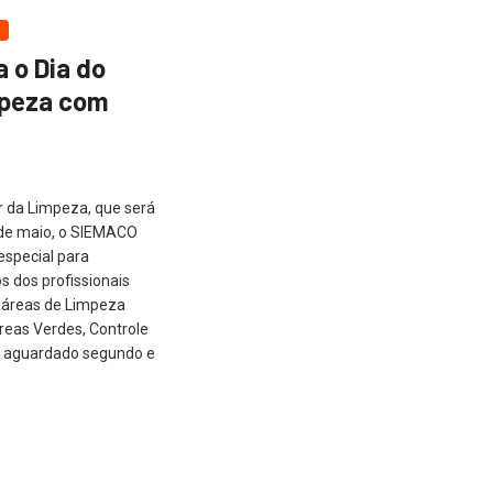
 o Dia do
mpeza com
r da Limpeza, que será
6 de maio, o SIEMACO
special para
s dos profissionais
 áreas de Limpeza
reas Verdes, Controle
O aguardado segundo e