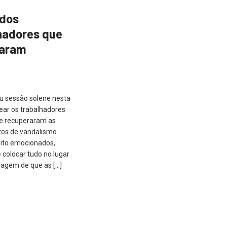
ados
hadores que
taram
u sessão solene nesta
ear os trabalhadores
 e recuperaram as
tos de vandalismo
Muito emocionados,
colocar tudo no lugar
agem de que as […]