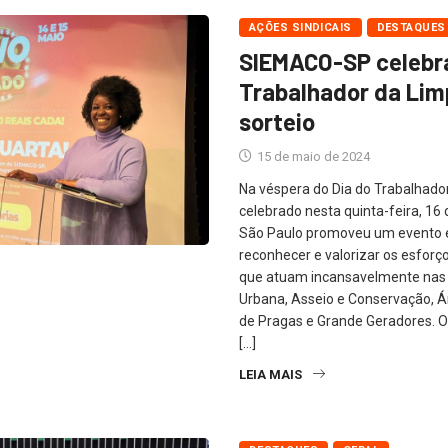
AÇÕES SINDICAIS
DESTAQUES
SIEMACO-SP celebra
Trabalhador da Li
sorteio
15 de maio de 2024
Na véspera do Dia do Trabalhado
celebrado nesta quinta-feira, 1
São Paulo promoveu um evento e
reconhecer e valorizar os esforço
que atuam incansavelmente nas
Urbana, Asseio e Conservação, Á
de Pragas e Grande Geradores. 
[…]
LEIA MAIS