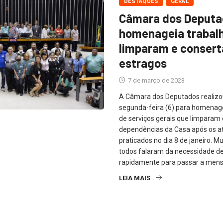
DESTAQUES
GERAL
Câmara dos Deput
homenageia trabal
limparam e conser
estragos
7 de março de 2023
A Câmara dos Deputados realizo
segunda-feira (6) para homenag
de serviços gerais que limparam
dependências da Casa após os a
praticados no dia 8 de janeiro. 
todos falaram da necessidade de 
rapidamente para passar a mens
LEIA MAIS