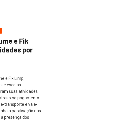
ume e Fik
vidades por
e e Fik Limp,
s e escolas
aram suas atividades
o atraso no pagamento
le-transporte e vale-
ha a paralisação nas
m a presença dos