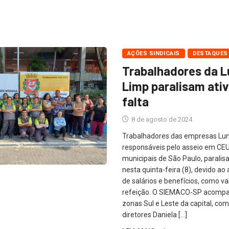
AÇÕES SINDICAIS
DESTAQUES
Trabalhadores da L
Limp paralisam ati
falta
8 de agosto de 2024
Trabalhadores das empresas Lum
responsáveis pelo asseio em CEU
municipais de São Paulo, paralis
nesta quinta-feira (8), devido a
de salários e benefícios, como va
refeição. O SIEMACO-SP acompan
zonas Sul e Leste da capital, co
diretores Daniela […]