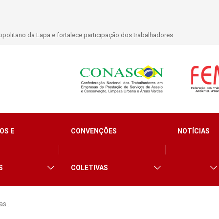
politano da Lapa e fortalece participação dos trabalhadores
OS E
CONVENÇÕES
NOTÍCIAS
S
COLETIVAS
gas…