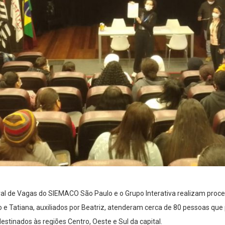
tral de Vagas do SIEMACO São Paulo e o Grupo Interativa realizam proce
go e Tatiana, auxiliados por Beatriz, atenderam cerca de 80 pessoas qu
destinados às regiões Centro, Oeste e Sul da capital.