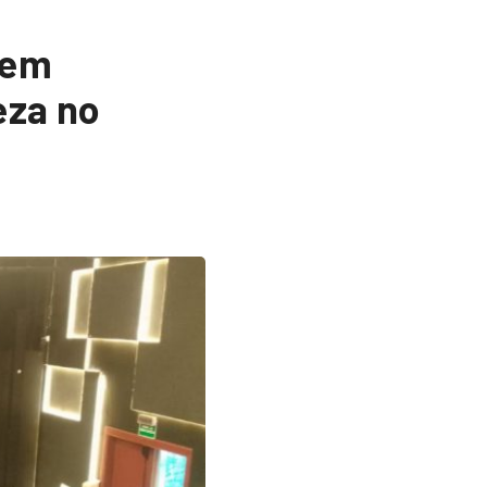
zem
eza no