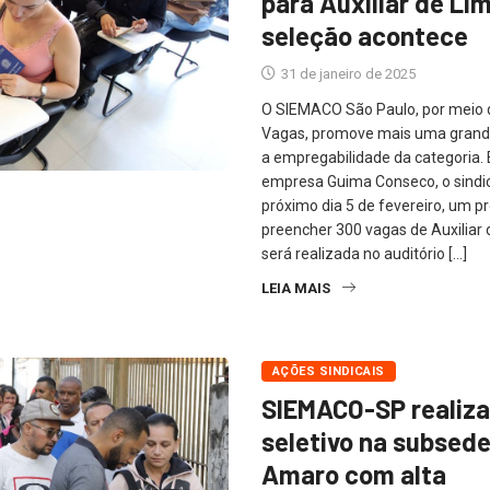
para Auxiliar de Li
seleção acontece
31 de janeiro de 2025
O SIEMACO São Paulo, por meio d
Vagas, promove mais uma grande
a empregabilidade da categoria.
empresa Guima Conseco, o sindic
próximo dia 5 de fevereiro, um p
preencher 300 vagas de Auxiliar
será realizada no auditório […]
LEIA MAIS
AÇÕES SINDICAIS
SIEMACO-SP realiza
seletivo na subsed
Amaro com alta