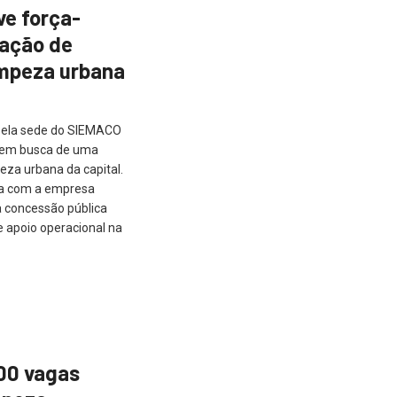
e força-
tação de
impeza urbana
pela sede do SIEMACO
) em busca de uma
eza urbana da capital.
ia com a empresa
a concessão pública
 e apoio operacional na
00 vagas