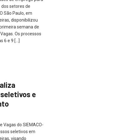
 dos setores de
O São Paulo, em
ras, disponibilizou
 primeira semana de
e Vagas. Os processos
s 6 e 9 […]
aliza
seletivos e
nto
de Vagas do SIEMACO-
ssos seletivos em
iras, visando