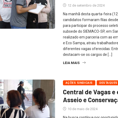
12 de setembro de 2024
Na manhã desta quarta-feira (12
candidatos formaram filas desde
para participar do processo sele
subsede do SIEMACO-SP, em San
realizado em parceria com as em
e Eco Sampa, atraiu trabalhador
diferentes vagas oferecidas. Ent
destacam-se os cargos de […]
LEIA MAIS
AÇÕES SINDICAIS
DESTAQUES
Central de Vagas e
Asseio e Conserva
10 de maio de 2024
Na busca contínua por oportuni