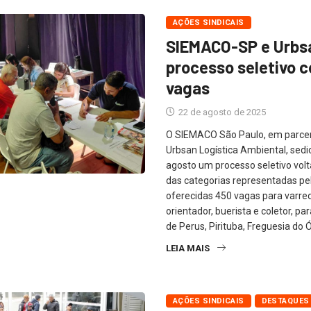
AÇÕES SINDICAIS
SIEMACO-SP e Urbs
processo seletivo 
vagas
22 de agosto de 2025
O SIEMACO São Paulo, em parce
Urbsan Logística Ambiental, sedi
agosto um processo seletivo vol
das categorias representadas pel
oferecidas 450 vagas para varred
orientador, buerista e coletor, p
de Perus, Pirituba, Freguesia do Ó
LEIA MAIS
AÇÕES SINDICAIS
DESTAQUES