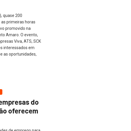
), quase 200
 as primeiras horas
tivo promovido na
to Amaro. O evento,
presas Viva, ATS, SCK
es interessados em
re as oportunidades,
 empresas do
ção oferecem
dades de emprego para