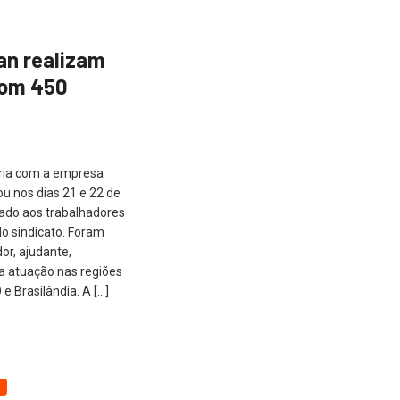
an realizam
com 450
ria com a empresa
ou nos dias 21 e 22 de
tado aos trabalhadores
o sindicato. Foram
or, ajudante,
ara atuação nas regiões
 e Brasilândia. A […]