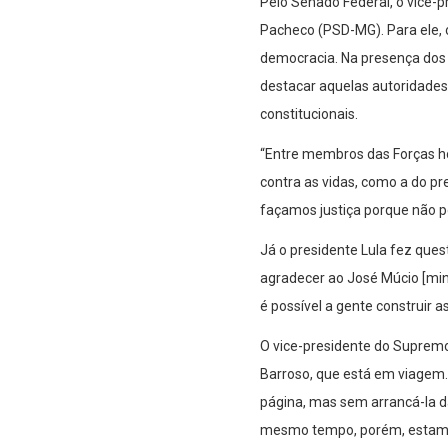
Pelo Senado Federal, o vice-p
Pacheco (PSD-MG). Para ele, 
democracia. Na presença dos 
destacar aquelas autoridade
constitucionais.
“Entre membros das Forças h
contra as vidas, como a do pr
façamos justiça porque não p
Já o presidente Lula fez ques
agradecer ao José Múcio [min
é possível a gente construir 
O vice-presidente do Supremo 
Barroso, que está em viagem.
página, mas sem arrancá-la da
mesmo tempo, porém, estamos 