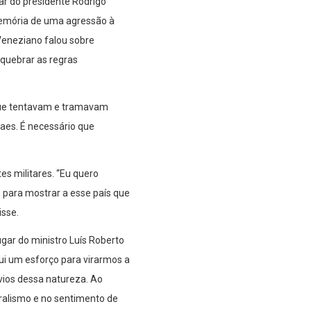
ar do presidente Rodrigo
 memória de uma agressão à
Veneziano falou sobre
quebrar as regras
que tentavam e tramavam
raes. É necessário que
es militares. “Eu quero
 para mostrar a esse país que
isse.
ugar do ministro Luís Roberto
ui um esforço para virarmos a
svios dessa natureza. Ao
ralismo e no sentimento de