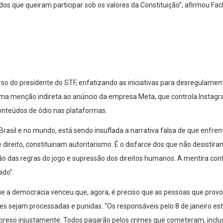
odos que queiram participar sob os valores da Constituição”, afirmou Fa
rso do presidente do STF, enfatizando as iniciativas para desregulament
i uma menção indireta ao anúncio da empresa Meta, que controla Insta
onteúdos de ódio nas plataformas.
Brasil e no mundo, está sendo insuflada a narrativa falsa de que enfre
direito, constituiriam autoritarismo. É o disfarce dos que não desistir
o das regras do jogo e supressão dos direitos humanos. A mentira cont
ado”.
que a democracia venceu que, agora, é preciso que as pessoas que prov
es sejam processadas e punidas. “Os responsáveis pelo 8 de janeiro es
 preso injustamente. Todos pagarão pelos crimes que cometeram, inclu