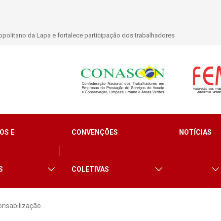
talidade para trabalhadores do Asseio em 2026
OS E
CONVENÇÕES
NOTÍCIAS
S
COLETIVAS
onsabilização…