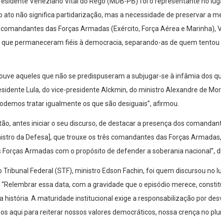
residente Veneziano Vital do Rêgo (MDB-PB) foi o representante no lug
o ato não significa partidarização, mas a necessidade de preservar a
comandantes das Forças Armadas (Exército, Força Aérea e Marinha), 
s que permaneceram fiéis à democracia, separando-as de quem tentou 
ouve aqueles que não se predispuseram a subjugar-se à infâmia dos 
esidente Lula, do vice-presidente Alckmin, do ministro Alexandre de Mo
odemos tratar igualmente os que são desiguais”, afirmou.
tão, antes iniciar o seu discurso, de destacar a presença dos comandant
istro da Defesa], que trouxe os três comandantes das Forças Armadas,
as Forças Armadas com o propósito de defender a soberania nacional”, d
Tribunal Federal (STF), ministro Edson Fachin, foi quem discursou no l
 “Relembrar essa data, com a gravidade que o episódio merece, constit
 história. A maturidade institucional exige a responsabilização por de
aqui para reiterar nossos valores democráticos, nossa crença no plu