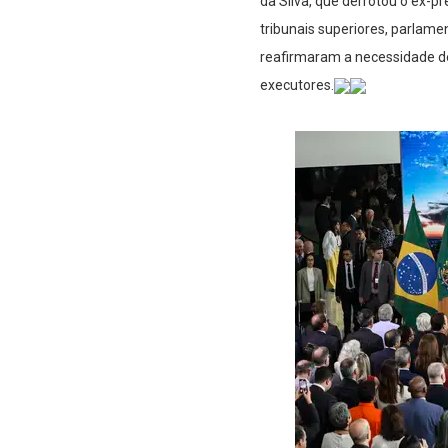
da Silva, que derrotou o ex-
tribunais superiores, parlame
reafirmaram a necessidade de
executores.