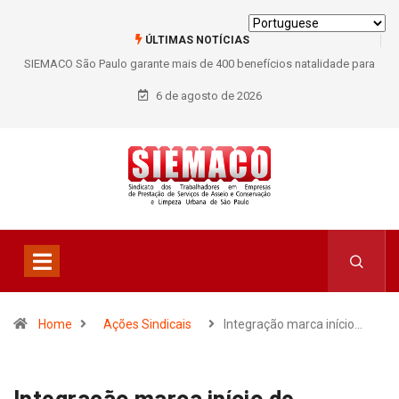
ÚLTIMAS NOTÍCIAS
SIEMACO São Paulo garante mais de 400 benefícios natalidade para
SIEM
trabalhadores do Asseio em 2026
6 de agosto de 2026
Home
Ações Sindicais
Integração marca início…
Integração marca início de