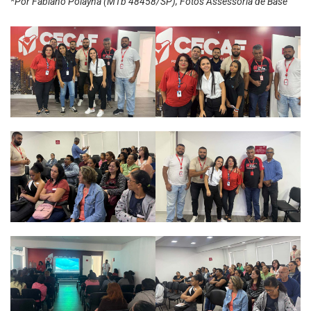
*Por Fabiano Polayna (MTb 48458/SP); Fotos Assessoria de Base