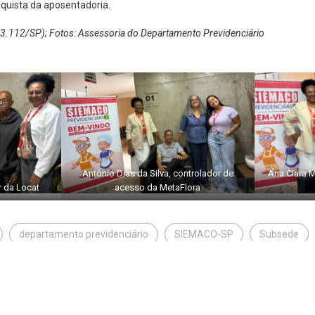
nquista da aposentadoria.
3.112/SP); Fotos: Assessoria do Departamento Previdenciário
Antônio Dias da Silva, controlador de
Ana Clara M
r da Locat
acesso da MetaFlora
departamento previdenciário
SIEMACO-SP
Subsede
5 - SIEMACO SÃO PAULO - TODOS OS DIREITOS RESERVADOS