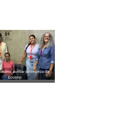
ariano, auxiliar de limpeza da
Ecolimp