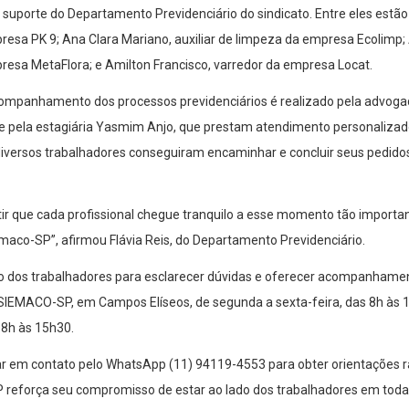
 suporte do Departamento Previdenciário do sindicato. Entre eles estão 
esa PK 9; Ana Clara Mariano, auxiliar de limpeza da empresa Ecolimp; A
resa MetaFlora; e Amilton Francisco, varredor da empresa Locat.
companhamento dos processos previdenciários é realizado pela advogad
is e pela estagiária Yasmim Anjo, que prestam atendimento personalizado
diversos trabalhadores conseguiram encaminhar e concluir seus pedid
r que cada profissional chegue tranquilo a esse momento tão importan
maco-SP”, afirmou Flávia Reis, do Departamento Previdenciário.
ão dos trabalhadores para esclarecer dúvidas e oferecer acompanham
 SIEMACO-SP, em Campos Elíseos, de segunda a sexta-feira, das 8h às 
 8h às 15h30.
r em contato pelo WhatsApp (11) 94119-4553 para obter orientações r
reforça seu compromisso de estar ao lado dos trabalhadores em todas