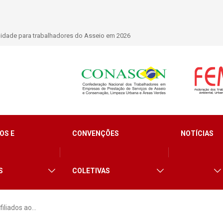
alhadores do Asseio em 2026
SIEMACO São Paulo marca presença em conferênc
limpeza e segurança
OS E
CONVENÇÕES
NOTÍCIAS
S
COLETIVAS
filiados ao…