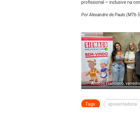
profissional — inclusive na co
Por Alexandre de Paulo (MTb 5
Amilton Francisco, varredo
Tags:
aposentadoria
© 202