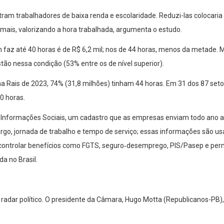
ram trabalhadores de baixa renda e escolaridade. Reduzi-las colocar
mais, valorizando a hora trabalhada, argumenta o estudo.
z até 40 horas é de R$ 6,2 mil; nos de 44 horas, menos da metade. M
ão nessa condição (53% entre os de nível superior).
na Rais de 2023, 74% (31,8 milhões) tinham 44 horas. Em 31 dos 87 set
0 horas.
e Informações Sociais, um cadastro que as empresas enviam todo ano 
rgo, jornada de trabalho e tempo de serviço; essas informações são 
controlar benefícios como FGTS, seguro‑desemprego, PIS/Pasep e permit
a no Brasil.
 radar político. O presidente da Câmara, Hugo Motta (Republicanos-PB),