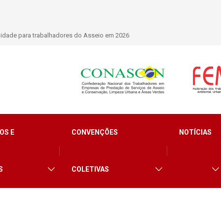
 trabalhadores do Asseio em 2026
SIEMACO São Paulo marca presença em conf
limpeza e segurança
OS E
CONVENÇÕES
NOTÍCIAS
S
COLETIVAS