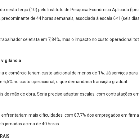
do nesta terça (10) pelo Instituto de Pesquisa Econômica Aplicada (Ipea
 predominante de 44 horas semanais, associada à escala 6×1 (seis dia
trabalhador celetista em 7,84%, mas o impacto no custo operacional tota
vigilância
a e comércio teriam custo adicional de menos de 1%. Já serviços para e
e 6,5% no custo operacional, o que demandaria transição gradual.
 de mão de obra. Seria preciso adaptar escalas, com contratações em 
frentariam mais dificuldades, com 87,7% dos empregados em firmas 
ob jornadas acima de 40 horas.
*RAIS